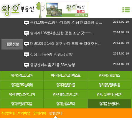
2014.02.19
금강,108동21층,바다조망 ,정남향 일조권 굿 강력추천``~...
2014.02.19
솔마레106동4층,남향 공원 조망 굿~~~...
2014.02.19
대방109동14층,영구 바다 조망 굿 강력추천...
2014.02.19
삼정113동6층,28평,정남향
2014.02.13
금강펜테리움,21층,33A,남향
명지삼정그린코아
명지삼정그린코아웨스트
명지한신휴플레스
명지엘크루솔마레
명지에일린의뜰
명지금강펜테리움
명지대방노블랜드1차
명지대방노블랜드2차
명지금강펜테리움2차
명지호반베르디움
명지협성휴포레
명지중흥S클래스
사업안내
프리미엄
인테리어
평형안내