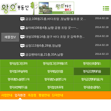
2014.02.19
금강,108동21층,바다조망 ,정남향 일조권 굿 강력추천``~...
2014.02.19
솔마레106동4층,남향 공원 조망 굿~~~...
2014.02.19
대방109동14층,영구 바다 조망 굿 강력추천...
2014.02.19
삼정113동6층,28평,정남향
2014.02.13
금강펜테리움,21층,33A,남향
명지삼정그린코아
명지삼정그린코아웨스트
명지한신휴플레스
명지엘크루솔마레
명지에일린의뜰
명지금강펜테리움
명지대방노블랜드1차
명지대방노블랜드2차
명지금강펜테리움2차
명지호반베르디움
명지협성휴포레
명지중흥S클래스
사업안내
입지환경
특장점
평형안내
단지안내