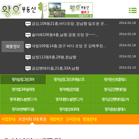
2014.02.19
금강,108동21층,바다조망 ,정남향 일조권 굿 강력추천``~...
2014.02.19
솔마레106동4층,남향 공원 조망 굿~~~...
2014.02.19
대방109동14층,영구 바다 조망 굿 강력추천...
2014.02.19
삼정113동6층,28평,정남향
2014.02.13
금강펜테리움,21층,33A,남향
명지삼정그린코아
명지삼정그린코아웨스트
명지한신휴플레스
명지엘크루솔마레
명지에일린의뜰
명지금강펜테리움
명지대방노블랜드1차
명지대방노블랜드2차
명지금강펜테리움2차
명지호반베르디움
명지협성휴포레
명지중흥S클래스
사업안내
오션시티 5대 특권
개발비전
단지안내
평형안내