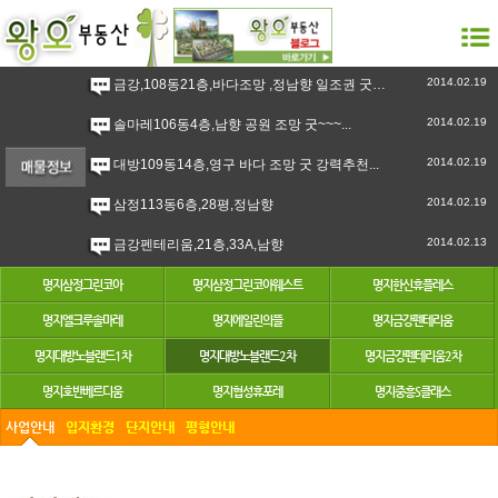
2014.02.19
금강,108동21층,바다조망 ,정남향 일조권 굿 강력추천``~...
2014.02.19
솔마레106동4층,남향 공원 조망 굿~~~...
2014.02.19
대방109동14층,영구 바다 조망 굿 강력추천...
2014.02.19
삼정113동6층,28평,정남향
2014.02.13
금강펜테리움,21층,33A,남향
명지삼정그린코아
명지삼정그린코아웨스트
명지한신휴플레스
명지엘크루솔마레
명지에일린의뜰
명지금강펜테리움
명지대방노블랜드1차
명지대방노블랜드2차
명지금강펜테리움2차
명지호반베르디움
명지협성휴포레
명지중흥S클래스
사업안내
입지환경
단지안내
평형안내