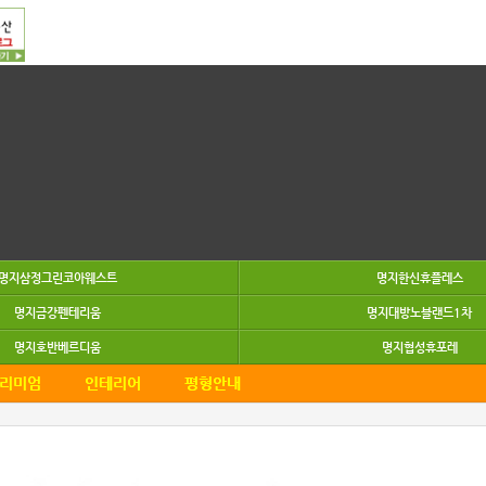
메뉴
명지삼정그린코아웨스트
명지한신휴플레스
명지금강펜테리움
명지대방노블랜드1차
명지호반베르디움
명지협성휴포레
리미엄
인테리어
평형안내