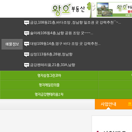
금강,108동21층,바다조망 ,정남향 일조권 굿 강력추천``~...
솔마레106동4층,남향 공원 조망 굿~~~...
대방109동14층,영구 바다 조망 굿 강력추천...
삼정113동6층,28평,정남향
금강펜테리움,21층,33A,남향
명지삼정그린코아
명지에일린의뜰
명지금강펜테리움2차
사업안내
프