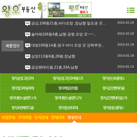
2014.02.19
금강,108동21층,바다조망 ,정남향 일조권 굿 강력추천``~...
2014.02.19
솔마레106동4층,남향 공원 조망 굿~~~...
2014.02.19
대방109동14층,영구 바다 조망 굿 강력추천...
2014.02.19
삼정113동6층,28평,정남향
2014.02.13
금강펜테리움,21층,33A,남향
명지삼정그린코아
명지삼정그린코아웨스트
명지한신휴플레스
명지엘크루솔마레
명지에일린의뜰
명지금강펜테리움
명지대방노블랜드1차
명지대방노블랜드2차
명지금강펜테리움2차
명지호반베르디움
명지협성휴포레
명지중흥S클래스
사업안내
프리미엄
단지안내
인테리어
평형안내