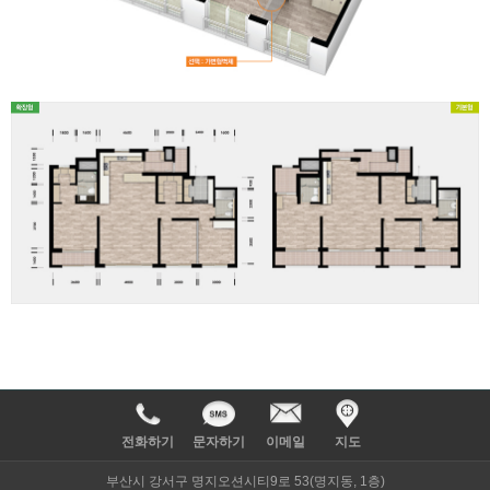
전화하기
문자하기
이메일
지도
부산시 강서구 명지오션시티9로 53(명지동, 1층)