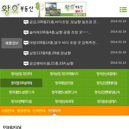
2014.02.19
금강,108동21층,바다조망 ,정남향 일조권 굿 강력추천``~...
2014.02.19
솔마레106동4층,남향 공원 조망 굿~~~...
2014.02.19
대방109동14층,영구 바다 조망 굿 강력추천...
2014.02.19
삼정113동6층,28평,정남향
2014.02.13
금강펜테리움,21층,33A,남향
명지삼정그린코아
명지삼정그린코아웨스트
명지한신휴플레스
명지엘크루솔마레
명지에일린의뜰
명지금강펜테리움
명지대방노블랜드1차
명지대방노블랜드2차
명지금강펜테리움2차
명지호반베르디움
명지협성휴포레
명지중흥S클래스
사업안내
평형안내
단지안내
인테리어